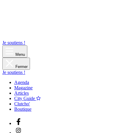
Je soutiens !
Menu
Fermer
Je soutiens !
Agenda
Magazine
Articles
City Guide
Clutcho'
Boutique