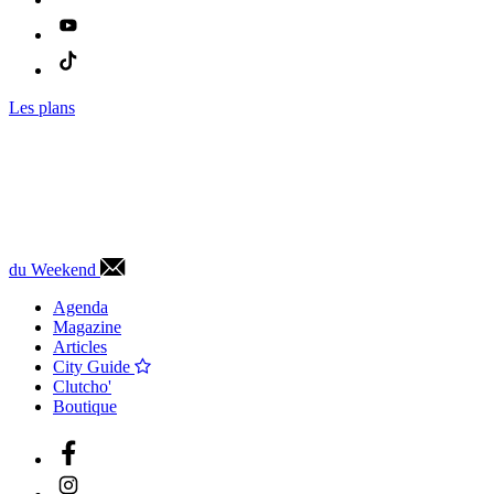
Les plans
du Weekend
Agenda
Magazine
Articles
City Guide
Clutcho'
Boutique