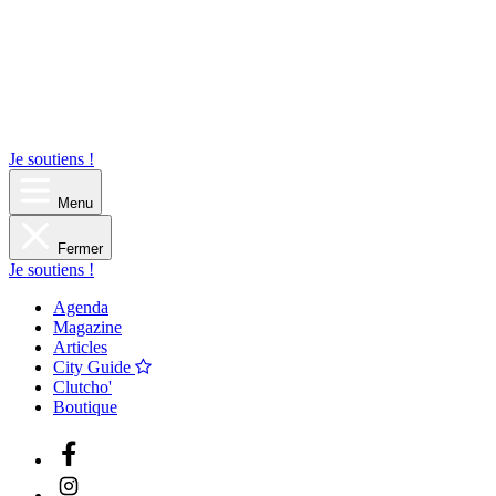
Je soutiens !
Menu
Fermer
Je soutiens !
Agenda
Magazine
Articles
City Guide
Clutcho'
Boutique