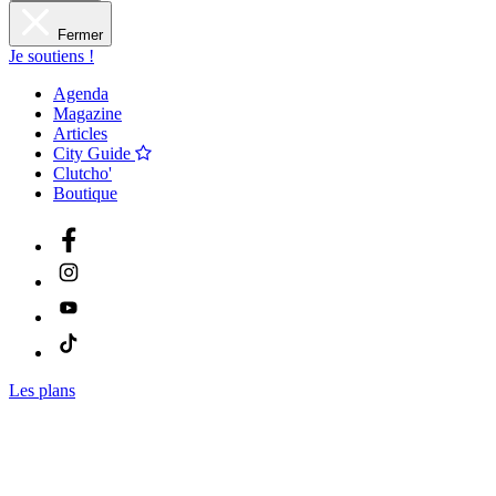
Fermer
Je soutiens !
Agenda
Magazine
Articles
City Guide
Clutcho'
Boutique
Les plans