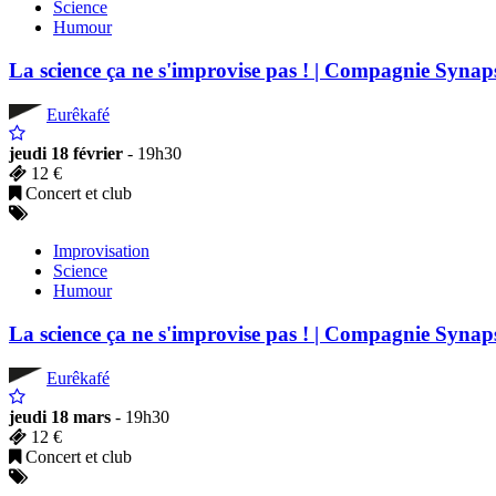
Science
Humour
La science ça ne s'improvise pas ! | Compagnie Synap
Eurêkafé
jeudi 18 février
- 19h30
12 €
Concert et club
Improvisation
Science
Humour
La science ça ne s'improvise pas ! | Compagnie Synap
Eurêkafé
jeudi 18 mars
- 19h30
12 €
Concert et club