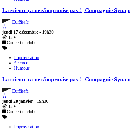
La science ça ne s'improvise pas ! | Compagnie Synap
Eurêkafé
jeudi 17 décembre
- 19h30
12 €
Concert et club
Improvisation
Science
Humour
La science ça ne s'improvise pas ! | Compagnie Synap
Eurêkafé
jeudi 28 janvier
- 19h30
12 €
Concert et club
Improvisation