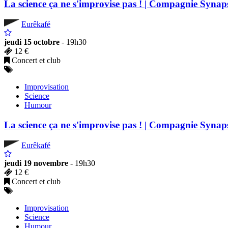
La science ça ne s'improvise pas ! | Compagnie Synap
Eurêkafé
jeudi 15 octobre
- 19h30
12 €
Concert et club
Improvisation
Science
Humour
La science ça ne s'improvise pas ! | Compagnie Synap
Eurêkafé
jeudi 19 novembre
- 19h30
12 €
Concert et club
Improvisation
Science
Humour