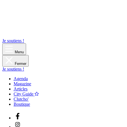
Je soutiens !
Menu
Fermer
Je soutiens !
Agenda
Magazine
Articles
City Guide
Clutcho'
Boutique