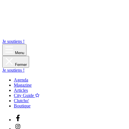
Je soutiens !
Menu
Fermer
Je soutiens !
Agenda
Magazine
Articles
City Guide
Clutcho'
Boutique