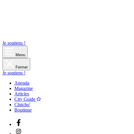
Je soutiens !
Menu
Fermer
Je soutiens !
Agenda
Magazine
Articles
City Guide
Clutcho'
Boutique