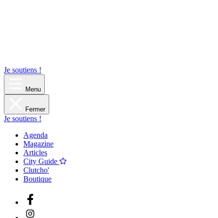
Je soutiens !
Menu
Fermer
Je soutiens !
Agenda
Magazine
Articles
City Guide
Clutcho'
Boutique