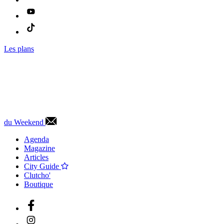
Les plans
du Weekend
Agenda
Magazine
Articles
City Guide
Clutcho'
Boutique