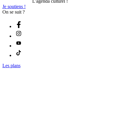
L'agenda culturel !
Je soutiens !
On se suit ?
Les plans