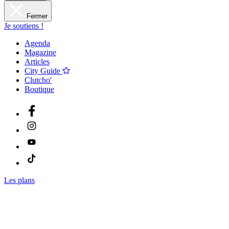
Fermer
Je soutiens !
Agenda
Magazine
Articles
City Guide
Clutcho'
Boutique
Les plans