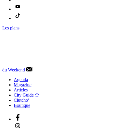
Les plans
du Weekend
Agenda
Magazine
Articles
City Guide
Clutcho'
Boutique