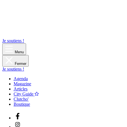
Je soutiens !
Menu
Fermer
Je soutiens !
Agenda
Magazine
Articles
City Guide
Clutcho'
Boutique