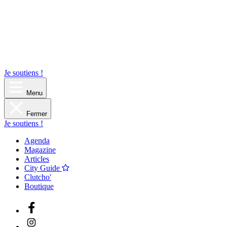
Je soutiens !
Menu
Fermer
Je soutiens !
Agenda
Magazine
Articles
City Guide
Clutcho'
Boutique