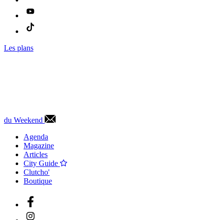
Les plans
du Weekend
Agenda
Magazine
Articles
City Guide
Clutcho'
Boutique