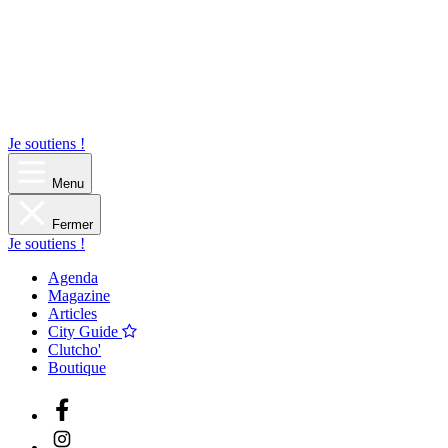
Je soutiens !
Menu
Fermer
Je soutiens !
Agenda
Magazine
Articles
City Guide
Clutcho'
Boutique