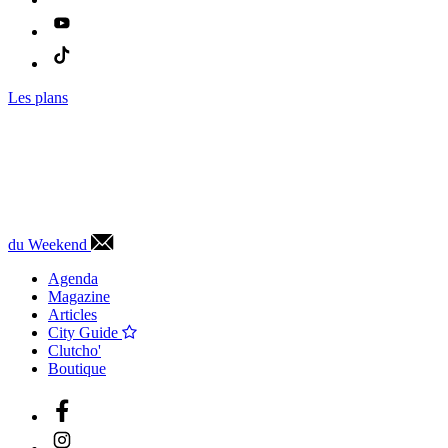
Les plans
du Weekend
Agenda
Magazine
Articles
City Guide
Clutcho'
Boutique