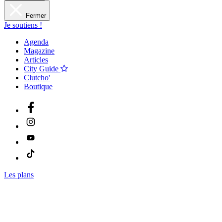
Fermer
Je soutiens !
Agenda
Magazine
Articles
City Guide
Clutcho'
Boutique
Les plans