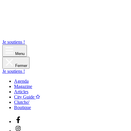
Je soutiens !
Menu
Fermer
Je soutiens !
Agenda
Magazine
Articles
City Guide
Clutcho'
Boutique