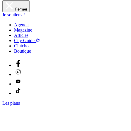
Fermer
Je soutiens !
Agenda
Magazine
Articles
City Guide
Clutcho'
Boutique
Les plans