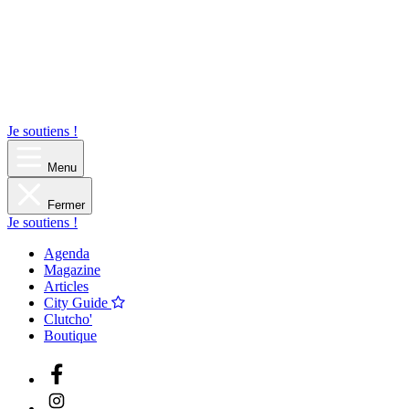
Je soutiens !
Menu
Fermer
Je soutiens !
Agenda
Magazine
Articles
City Guide
Clutcho'
Boutique