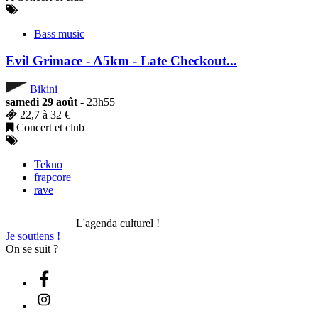
Bass music
Evil Grimace - A5km - Late Checkout...
Bikini
samedi 29 août
- 23h55
22,7 à 32 €
Concert et club
Tekno
frapcore
rave
L'agenda culturel !
Je soutiens !
On se suit ?