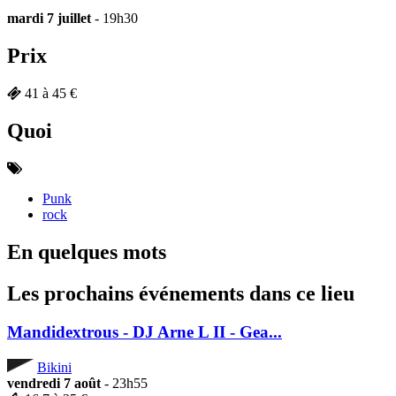
mardi 7 juillet
- 19h30
Prix
41 à 45 €
Quoi
Punk
rock
En quelques mots
Les prochains événements dans ce lieu
Mandidextrous - DJ Arne L II - Gea...
Bikini
vendredi 7 août
- 23h55