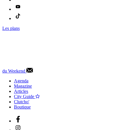
Les plans
du Weekend
Agenda
Magazine
Articles
City Guide
Clutcho'
Boutique