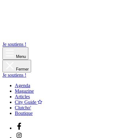
Je soutiens !
Menu
Fermer
Je soutiens !
Agenda
Magazine
Articles
City Guide
Clutcho'
Boutique