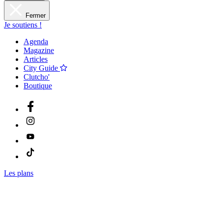
Fermer
Je soutiens !
Agenda
Magazine
Articles
City Guide
Clutcho'
Boutique
Les plans