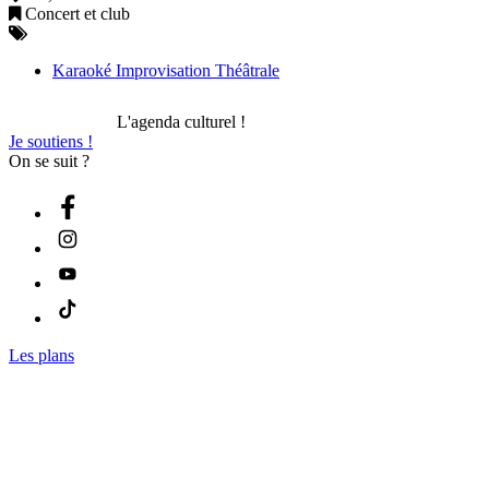
Concert et club
Karaoké Improvisation Théâtrale
L'agenda culturel !
Je soutiens !
On se suit ?
Les plans