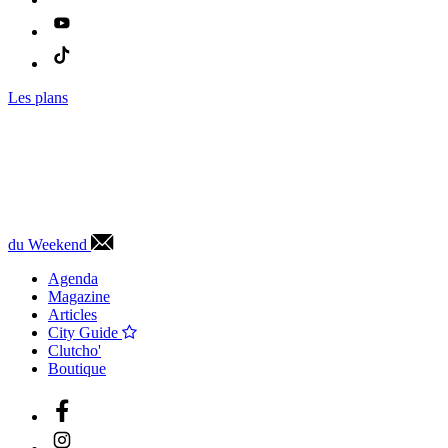
Les plans
du Weekend
Agenda
Magazine
Articles
City Guide
Clutcho'
Boutique