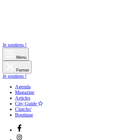
Je soutiens !
Menu
Fermer
Je soutiens !
Agenda
Magazine
Articles
City Guide
Clutcho'
Boutique