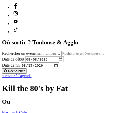
Où sortir ?
Toulouse & Agglo
Rechercher un événement, un lieu…
Date de début
Date de fin
Rechercher
< retour à l'agenda
Kill the 80's by Fat
Où
Flashback Café