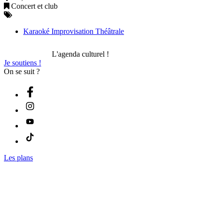
Concert et club
Karaoké Improvisation Théâtrale
L'agenda culturel !
Je soutiens !
On se suit ?
Les plans