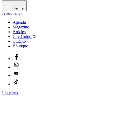
Fermer
Je soutiens !
Agenda
Magazine
Articles
City Guide
Clutcho'
Boutique
Les plans