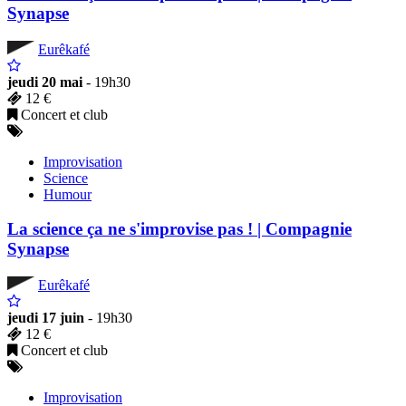
Synapse
Eurêkafé
jeudi 20 mai
- 19h30
12 €
Concert et club
Improvisation
Science
Humour
La science ça ne s'improvise pas ! | Compagnie
Synapse
Eurêkafé
jeudi 17 juin
- 19h30
12 €
Concert et club
Improvisation