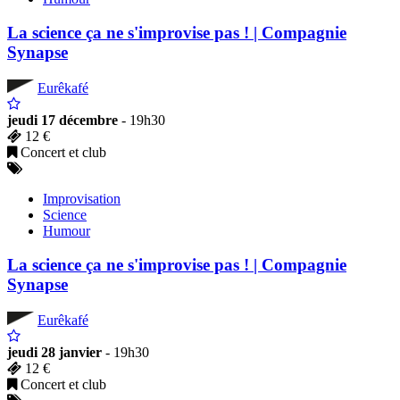
La science ça ne s'improvise pas ! | Compagnie
Synapse
Eurêkafé
jeudi 17 décembre
- 19h30
12 €
Concert et club
Improvisation
Science
Humour
La science ça ne s'improvise pas ! | Compagnie
Synapse
Eurêkafé
jeudi 28 janvier
- 19h30
12 €
Concert et club