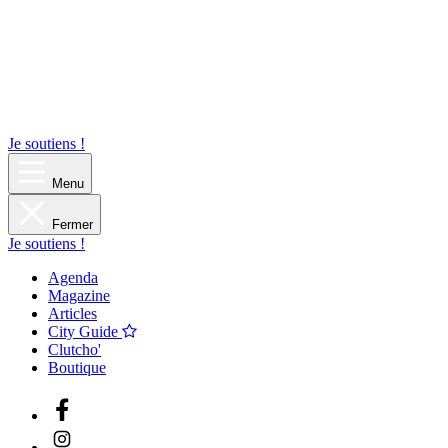
Je soutiens !
Menu
Fermer
Je soutiens !
Agenda
Magazine
Articles
City Guide
Clutcho'
Boutique