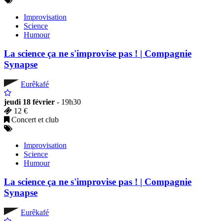
Improvisation
Science
Humour
La science ça ne s'improvise pas ! | Compagnie
Synapse
Eurêkafé
jeudi 18 février
- 19h30
12 €
Concert et club
Improvisation
Science
Humour
La science ça ne s'improvise pas ! | Compagnie
Synapse
Eurêkafé