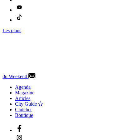
Les plans
du Weekend
Agenda
Magazine
Articles
City Guide
Clutcho'
Boutique