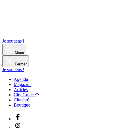
Je soutiens !
Menu
Fermer
Je soutiens !
Agenda
Magazine
Articles
City Guide
Clutcho'
Boutique