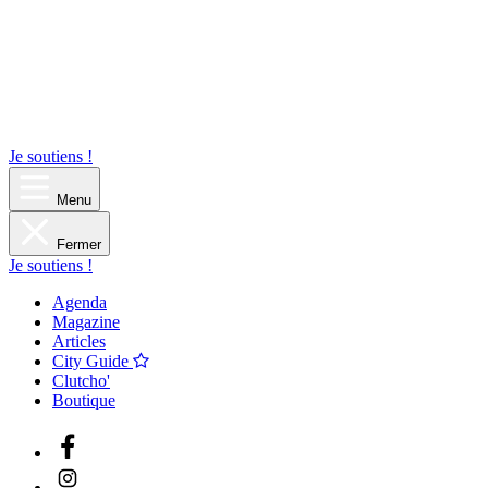
Je soutiens !
Menu
Fermer
Je soutiens !
Agenda
Magazine
Articles
City Guide
Clutcho'
Boutique