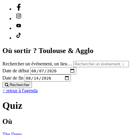
Où sortir ?
Toulouse & Agglo
Rechercher un événement, un lieu…
Date de début
Date de fin
Rechercher
< retour à l'agenda
Quiz
Où
The Danu