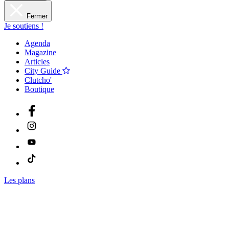
Fermer
Je soutiens !
Agenda
Magazine
Articles
City Guide
Clutcho'
Boutique
Les plans