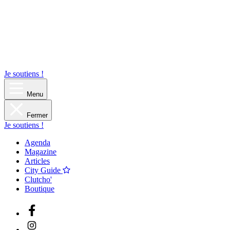
Je soutiens !
Menu
Fermer
Je soutiens !
Agenda
Magazine
Articles
City Guide
Clutcho'
Boutique