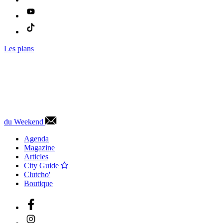
Les plans
du Weekend
Agenda
Magazine
Articles
City Guide
Clutcho'
Boutique