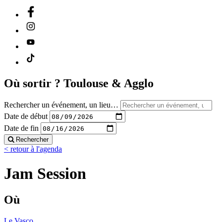
Où sortir ?
Toulouse & Agglo
Rechercher un événement, un lieu…
Date de début
Date de fin
Rechercher
< retour à l'agenda
Jam Session
Où
Le Vasco