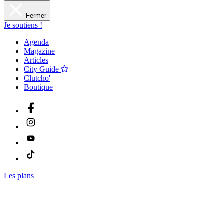
Fermer
Je soutiens !
Agenda
Magazine
Articles
City Guide
Clutcho'
Boutique
Les plans