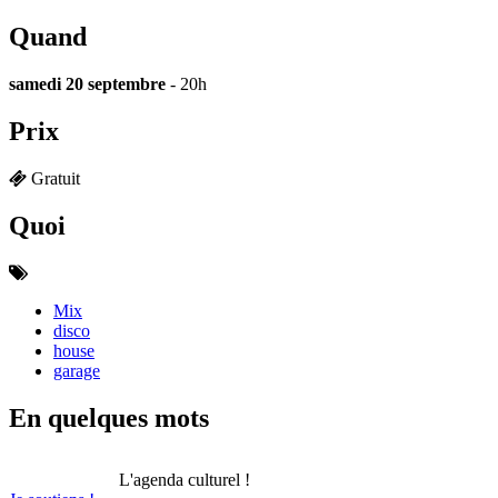
Quand
samedi 20 septembre
- 20h
Prix
Gratuit
Quoi
Mix
disco
house
garage
En quelques mots
L'agenda culturel !