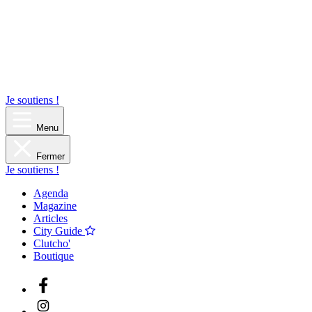
Je soutiens !
Menu
Fermer
Je soutiens !
Agenda
Magazine
Articles
City Guide
Clutcho'
Boutique