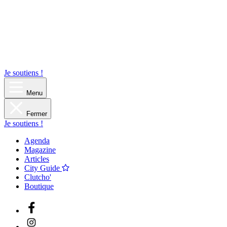
Je soutiens !
Menu
Fermer
Je soutiens !
Agenda
Magazine
Articles
City Guide
Clutcho'
Boutique