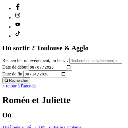
Où sortir ?
Toulouse & Agglo
Rechercher un événement, un lieu…
Date de début
Date de fin
Rechercher
< retour à l'agenda
Roméo et Juliette
Où
ThéâtredelaCité – CDN Toulouse Occitanie