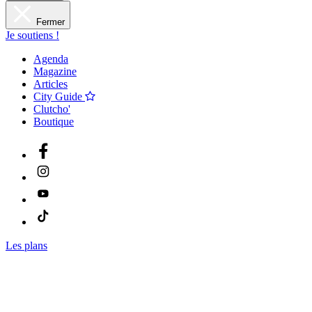
Fermer
Je soutiens !
Agenda
Magazine
Articles
City Guide
Clutcho'
Boutique
Les plans