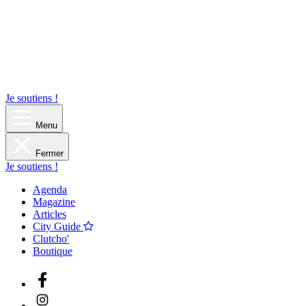
Je soutiens !
Menu
Fermer
Je soutiens !
Agenda
Magazine
Articles
City Guide
Clutcho'
Boutique