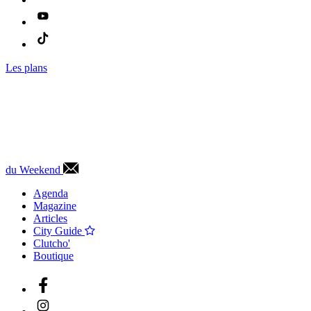
Les plans
du Weekend
Agenda
Magazine
Articles
City Guide
Clutcho'
Boutique