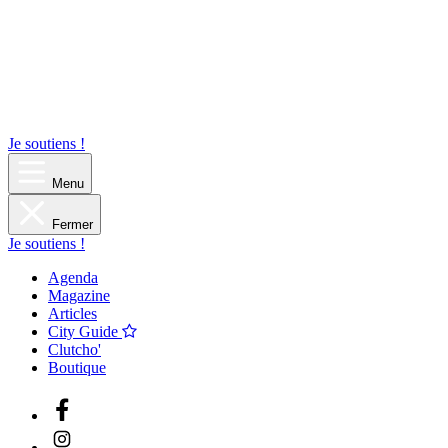
Je soutiens !
Menu
Fermer
Je soutiens !
Agenda
Magazine
Articles
City Guide
Clutcho'
Boutique