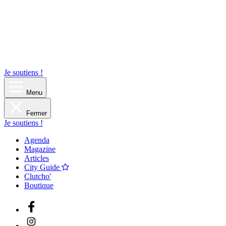
Je soutiens !
Menu
Fermer
Je soutiens !
Agenda
Magazine
Articles
City Guide
Clutcho'
Boutique