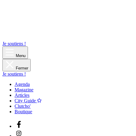
Je soutiens !
Menu
Fermer
Je soutiens !
Agenda
Magazine
Articles
City Guide
Clutcho'
Boutique