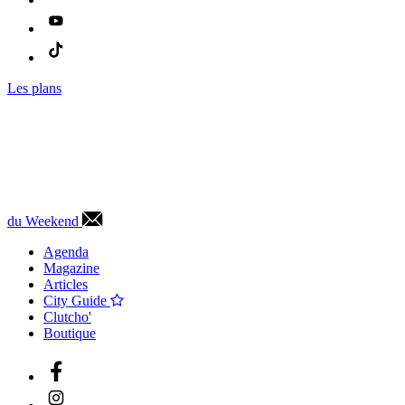
Les plans
du Weekend
Agenda
Magazine
Articles
City Guide
Clutcho'
Boutique