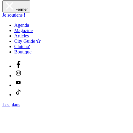
Fermer
Je soutiens !
Agenda
Magazine
Articles
City Guide
Clutcho'
Boutique
Les plans