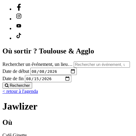
Où sortir ?
Toulouse & Agglo
Rechercher un événement, un lieu…
Date de début
Date de fin
Rechercher
< retour à l'agenda
Jawlizer
Où
Café Ginette