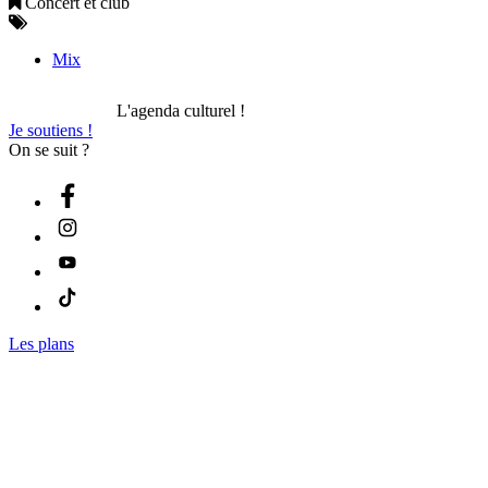
Concert et club
Mix
L'agenda culturel !
Je soutiens !
On se suit ?
Les plans