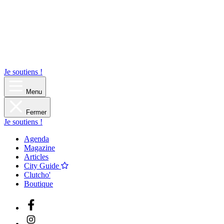
Je soutiens !
Menu
Fermer
Je soutiens !
Agenda
Magazine
Articles
City Guide
Clutcho'
Boutique