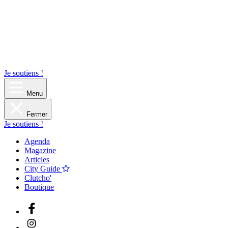
Je soutiens !
Menu
Fermer
Je soutiens !
Agenda
Magazine
Articles
City Guide
Clutcho'
Boutique