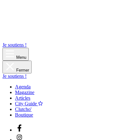
Je soutiens !
Menu
Fermer
Je soutiens !
Agenda
Magazine
Articles
City Guide
Clutcho'
Boutique