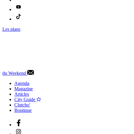
Les plans
du Weekend
Agenda
Magazine
Articles
City Guide
Clutcho'
Boutique