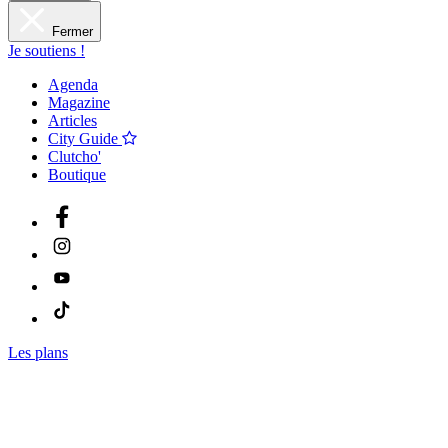
Fermer
Je soutiens !
Agenda
Magazine
Articles
City Guide
Clutcho'
Boutique
Les plans