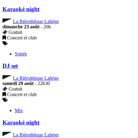
Karaoké night
La Bièrothèque Labège
dimanche 23 août
- 20h
Gratuit
Concert et club
Soirée
DJ set
La Bièrothèque Labège
samedi 29 août
- 22h30
Gratuit
Concert et club
Mix
Karaoké night
La Bièrothèque Labège