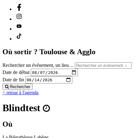
Où sortir ?
Toulouse & Agglo
Rechercher un événement, un lieu…
Date de début
Date de fin
Rechercher
< retour à l'agenda
Blindtest
Où
La Bièrothèque Labège