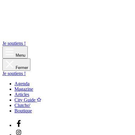
Je soutiens !
Menu
Fermer
Je soutiens !
Agenda
Magazine
Articles
City Guide
Clutcho'
Boutique