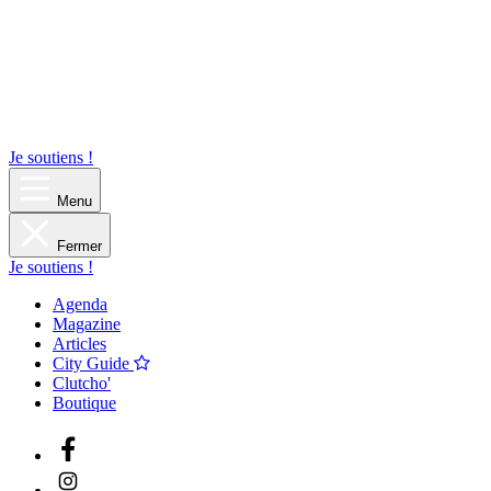
Je soutiens !
Menu
Fermer
Je soutiens !
Agenda
Magazine
Articles
City Guide
Clutcho'
Boutique