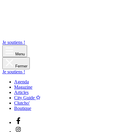
Je soutiens !
Menu
Fermer
Je soutiens !
Agenda
Magazine
Articles
City Guide
Clutcho'
Boutique