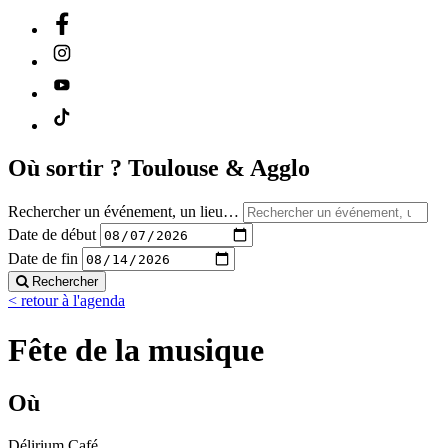
Où sortir ?
Toulouse & Agglo
Rechercher un événement, un lieu…
Date de début
Date de fin
Rechercher
< retour à l'agenda
Fête de la musique
Où
Délirium Café