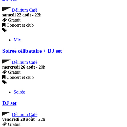
Délirium Café
samedi 22 août
- 22h
Gratuit
Concert et club
Mix
Soirée célibataire + DJ set
Délirium Café
mercredi 26 août
- 20h
Gratuit
Concert et club
Soirée
DJ set
Délirium Café
vendredi 28 août
- 22h
Gratuit