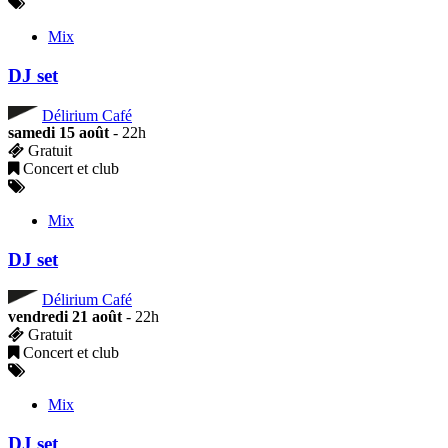
Mix
DJ set
Délirium Café
samedi 15 août
- 22h
Gratuit
Concert et club
Mix
DJ set
Délirium Café
vendredi 21 août
- 22h
Gratuit
Concert et club
Mix
DJ set