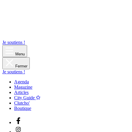
Je soutiens !
Menu
Fermer
Je soutiens !
Agenda
Magazine
Articles
City Guide
Clutcho'
Boutique