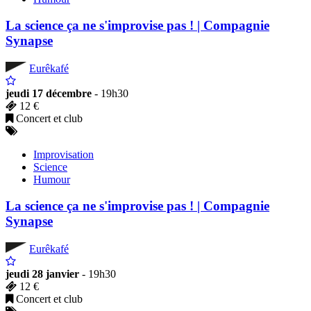
La science ça ne s'improvise pas ! | Compagnie
Synapse
Eurêkafé
jeudi 17 décembre
- 19h30
12 €
Concert et club
Improvisation
Science
Humour
La science ça ne s'improvise pas ! | Compagnie
Synapse
Eurêkafé
jeudi 28 janvier
- 19h30
12 €
Concert et club