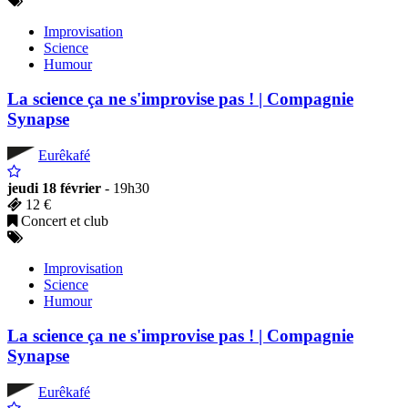
Improvisation
Science
Humour
La science ça ne s'improvise pas ! | Compagnie
Synapse
Eurêkafé
jeudi 18 février
- 19h30
12 €
Concert et club
Improvisation
Science
Humour
La science ça ne s'improvise pas ! | Compagnie
Synapse
Eurêkafé