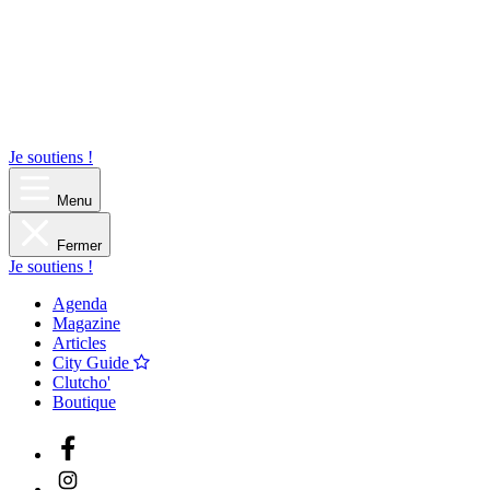
Je soutiens !
Menu
Fermer
Je soutiens !
Agenda
Magazine
Articles
City Guide
Clutcho'
Boutique