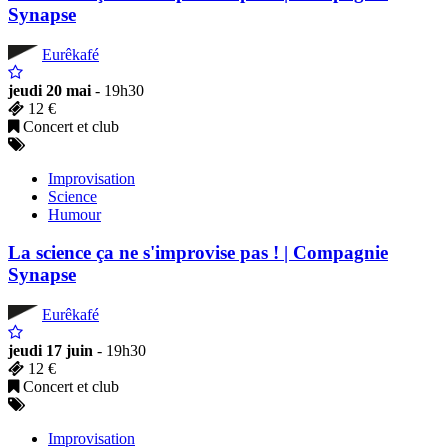
Synapse
Eurêkafé
jeudi 20 mai
- 19h30
12 €
Concert et club
Improvisation
Science
Humour
La science ça ne s'improvise pas ! | Compagnie
Synapse
Eurêkafé
jeudi 17 juin
- 19h30
12 €
Concert et club
Improvisation