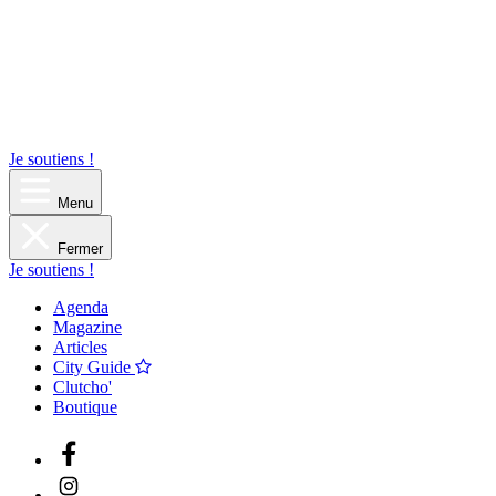
Je soutiens !
Menu
Fermer
Je soutiens !
Agenda
Magazine
Articles
City Guide
Clutcho'
Boutique