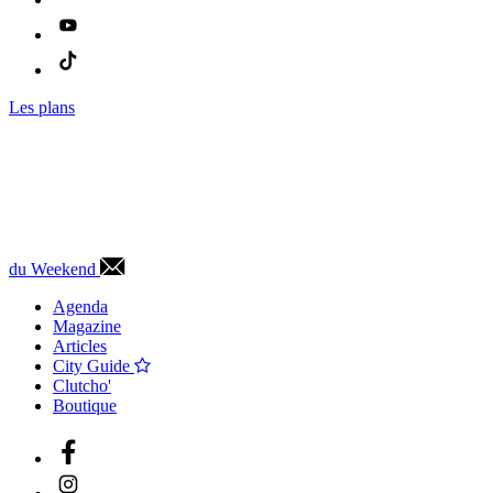
Les plans
du Weekend
Agenda
Magazine
Articles
City Guide
Clutcho'
Boutique