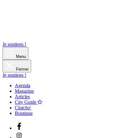
Je soutiens !
Menu
Fermer
Je soutiens !
Agenda
Magazine
Articles
City Guide
Clutcho'
Boutique