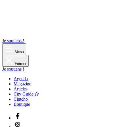
Je soutiens !
Menu
Fermer
Je soutiens !
Agenda
Magazine
Articles
City Guide
Clutcho'
Boutique