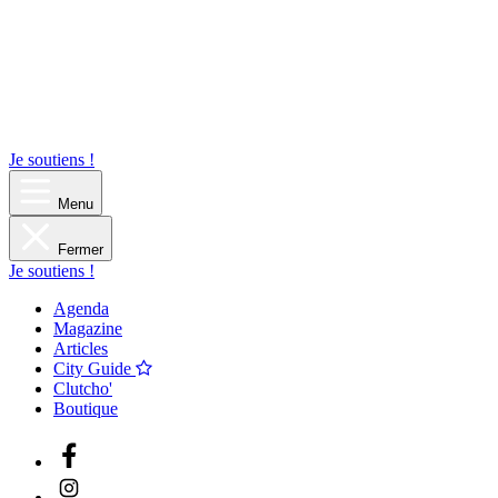
Je soutiens !
Menu
Fermer
Je soutiens !
Agenda
Magazine
Articles
City Guide
Clutcho'
Boutique