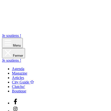
Je soutiens !
Menu
Fermer
Je soutiens !
Agenda
Magazine
Articles
City Guide
Clutcho'
Boutique